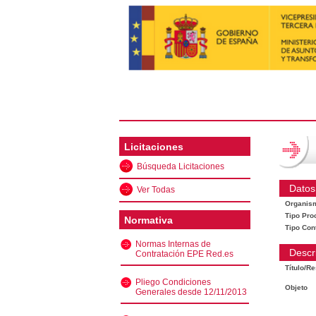
Licitaciones
Búsqueda Licitaciones
Datos
Ver Todas
Organis
Tipo Pro
Normativa
Tipo Con
Normas Internas de
Descr
Contratación EPE Red.es
Título/R
Pliego Condiciones
Objeto
Generales desde 12/11/2013