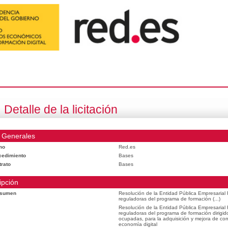
Detalle de la licitación
 Generales
mo
Red.es
cedimiento
Bases
trato
Bases
ipción
esumen
Resolución de la Entidad Pública Empresarial
reguladoras del programa de formación (...)
Resolución de la Entidad Pública Empresarial
reguladoras del programa de formación dirigid
ocupadas, para la adquisición y mejora de com
economía digital