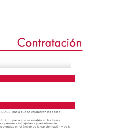
 RED.ES, por la que se establecen las bases
 RED.ES, por la que se establecen las bases
o a personas trabajadoras prioritariamente
petencias en el ámbito de la transformación y de la