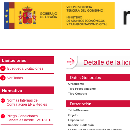
Licitaciones
Detalle de la lic
Búsqueda Licitaciones
Datos Generales
Ver Todas
Organismo
Tipo Procedimiento
Normativa
Tipo Contrato
Normas Internas de
Descripción
Contratación EPE Red.es
Título/Resumen
Objeto
Pliego Condiciones
Generales desde 12/11/2013
Expediente
Importe Licitación
Fecha Fin de Presentación de Ofertas