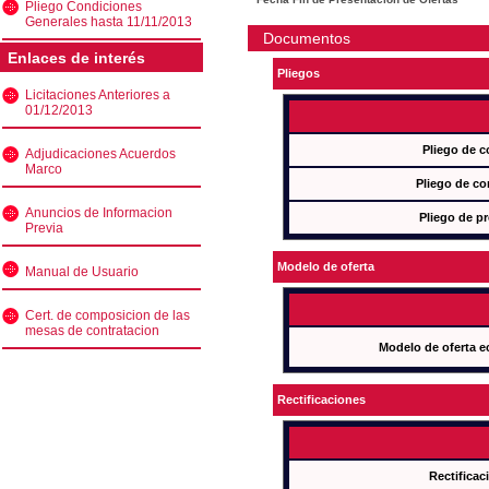
Pliego Condiciones
Generales hasta 11/11/2013
Documentos
Enlaces de interés
Pliegos
Licitaciones Anteriores a
01/12/2013
Pliego de c
Adjudicaciones Acuerdos
Marco
Pliego de co
Anuncios de Informacion
Pliego de pr
Previa
Modelo de oferta
Manual de Usuario
Cert. de composicion de las
mesas de contratacion
Modelo de oferta e
Rectificaciones
Rectificac