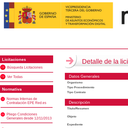
Licitaciones
Detalle de la lic
Búsqueda Licitaciones
Datos Generales
Ver Todas
Organismo
Tipo Procedimiento
Normativa
Tipo Contrato
Normas Internas de
Descripción
Contratación EPE Red.es
Título/Resumen
Pliego Condiciones
Objeto
Generales desde 12/11/2013
Expediente