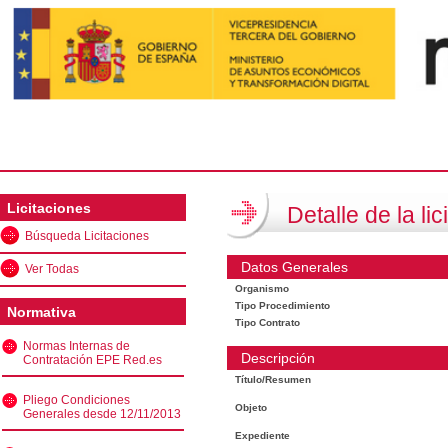
Licitaciones
Detalle de la lic
Búsqueda Licitaciones
Datos Generales
Ver Todas
Organismo
Tipo Procedimiento
Normativa
Tipo Contrato
Normas Internas de
Descripción
Contratación EPE Red.es
Título/Resumen
Pliego Condiciones
Objeto
Generales desde 12/11/2013
Expediente