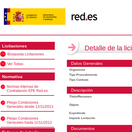
Licitaciones
Detalle de la lic
Búsqueda Licitaciones
Datos Generales
Ver Todas
Organismo
Tipo Procedimiento
Normativa
Tipo Contrato
Normas Internas de
Descripción
Contratación EPE Red.es
Título/Resumen
Pliego Condiciones
Objeto
Generales desde 12/11/2013
Expediente
Pliego Condiciones
Importe Licitación
Generales hasta 11/11/2013
Documentos