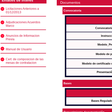
Enlaces de interés
Documentos
Licitaciones Anteriores a
Convocatoria
01/12/2013
Adjudicaciones Acuerdos
Marco
Convocatori
Anuncios de Informacion
Instrucc
Previa
Modelo_Pr
Manual de Usuario
Modelo de p
Cert. de composicion de las
mesas de contratacion
Modelo de certificado
Presentació
Bases
Bases Regulad