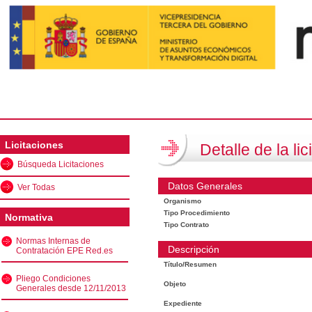
Licitaciones
Detalle de la lic
Búsqueda Licitaciones
Datos Generales
Ver Todas
Organismo
Tipo Procedimiento
Normativa
Tipo Contrato
Normas Internas de
Descripción
Contratación EPE Red.es
Título/Resumen
Pliego Condiciones
Objeto
Generales desde 12/11/2013
Expediente