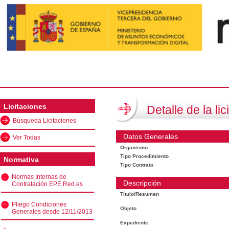
Licitaciones
Detalle de la lic
Búsqueda Licitaciones
Datos Generales
Ver Todas
Organismo
Tipo Procedimiento
Normativa
Tipo Contrato
Normas Internas de
Descripción
Contratación EPE Red.es
Título/Resumen
Pliego Condiciones
Objeto
Generales desde 12/11/2013
Expediente