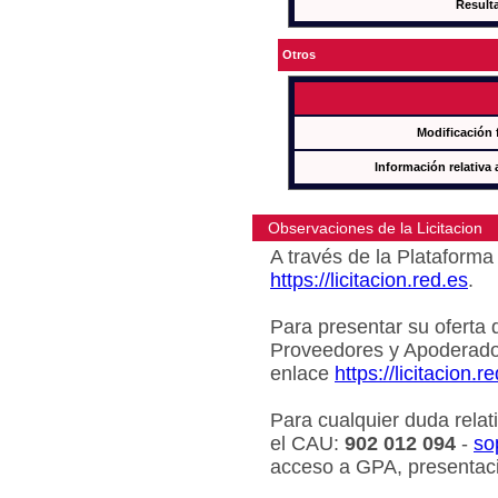
Result
Otros
Modificación 
Información relativa 
Observaciones de la Licitacion
A través de la Plataforma 
https://licitacion.red.es
.
Para presentar su oferta 
Proveedores y Apoderado
enlace
https://licitacion.r
Para cualquier duda relat
el CAU:
902 012 094
-
so
acceso a GPA, presentaci