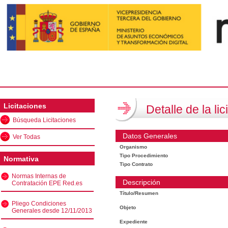
Licitaciones
Detalle de la lic
Búsqueda Licitaciones
Datos Generales
Ver Todas
Organismo
Tipo Procedimiento
Normativa
Tipo Contrato
Normas Internas de
Descripción
Contratación EPE Red.es
Título/Resumen
Pliego Condiciones
Objeto
Generales desde 12/11/2013
Expediente