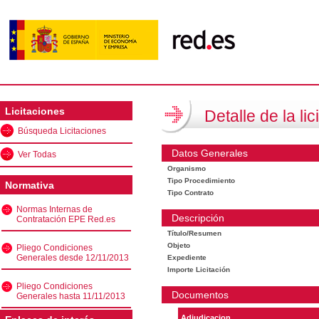
Licitaciones
Detalle de la lic
Búsqueda Licitaciones
Datos Generales
Ver Todas
Organismo
Tipo Procedimiento
Normativa
Tipo Contrato
Normas Internas de
Descripción
Contratación EPE Red.es
Título/Resumen
Objeto
Pliego Condiciones
Generales desde 12/11/2013
Expediente
Importe Licitación
Pliego Condiciones
Documentos
Generales hasta 11/11/2013
Adjudicacion