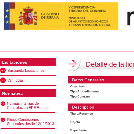
Licitaciones
Detalle de la lic
Búsqueda Licitaciones
Datos Generales
Ver Todas
Organismo
Tipo Procedimiento
Normativa
Tipo Contrato
Normas Internas de
Descripción
Contratación EPE Red.es
Título/Resumen
Pliego Condiciones
Objeto
Generales desde 12/11/2013
Expediente