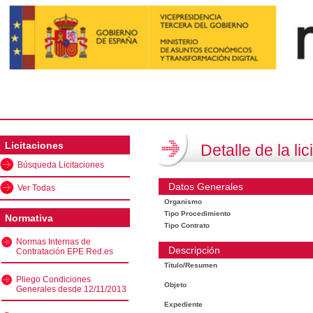
Licitaciones
Detalle de la lic
Búsqueda Licitaciones
Datos Generales
Ver Todas
Organismo
Tipo Procedimiento
Normativa
Tipo Contrato
Normas Internas de
Descripción
Contratación EPE Red.es
Título/Resumen
Pliego Condiciones
Objeto
Generales desde 12/11/2013
Expediente