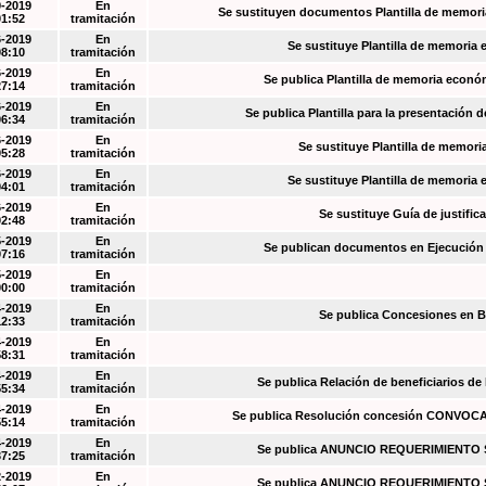
9-2019
En
Se sustituyen documentos Plantilla de memori
01:52
tramitación
6-2019
En
Se sustituye Plantilla de memoria
08:10
tramitación
6-2019
En
Se publica Plantilla de memoria econó
27:14
tramitación
6-2019
En
Se publica Plantilla para la presentación d
06:34
tramitación
6-2019
En
Se sustituye Plantilla de memori
05:28
tramitación
6-2019
En
Se sustituye Plantilla de memoria
04:01
tramitación
6-2019
En
Se sustituye Guía de justific
02:48
tramitación
5-2019
En
Se publican documentos en Ejecución y
07:16
tramitación
5-2019
En
00:00
tramitación
4-2019
En
Se publica Concesiones en 
12:33
tramitación
4-2019
En
58:31
tramitación
4-2019
En
Se publica Relación de beneficiarios de
55:34
tramitación
4-2019
En
Se publica Resolución concesión CONVOC
55:14
tramitación
4-2019
En
Se publica ANUNCIO REQUERIMIENT
37:25
tramitación
2-2019
En
Se publica ANUNCIO REQUERIMIENT