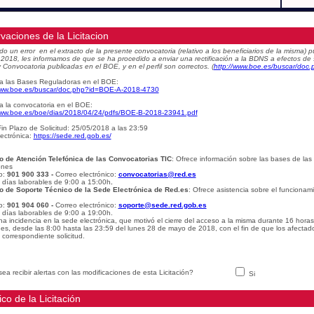
vaciones de la Licitacion
do un error en el extracto de la presente convocatoria (relativo a los beneficiarios de la misma
e 2018, les informamos de que se ha procedido a enviar una rectificación a la BDNS a efectos de
 Convocatoria publicadas en el BOE, y en el perfil son correctos.
(
http://www.boe.es/buscar/do
a las Bases Reguladoras en el BOE:
www.boe.es/buscar/doc.php?id=BOE-A-2018-4730
a la convocatoria en el BOE:
www.boe.es/boe/dias/2018/04/24/pdfs/BOE-B-2018-23941.pdf
in Plazo de Solicitud: 25/05/2018 a las 23:59
ectrónica:
https://sede.red.gob.es/
o de Atención Telefónica de las Convocatorias TIC
: Ofrece información sobre las bases de las
ones
o:
901 900 333 -
Correo electrónico:
convocatorias@red.es
: días laborables de 9:00 a 15:00h
.
o de Soporte Técnico de la Sede Electrónica de Red.es
: Ofrece asistencia sobre el funcionam
o:
901 904 060 -
Correo electrónico:
soporte@sede.red.gob.es
: días laborables de 9:00 a 19:00h.
na incidencia en la sede electrónica, que motivó el cierre del acceso a la misma durante 16 hora
udes, desde las 8:00 hasta las 23:59 del lunes 28 de mayo de 2018, con el fin de que los afectad
 correspondiente solicitud.
ea recibir alertas con las modificaciones de esta Licitación?
Si
ico de la Licitación