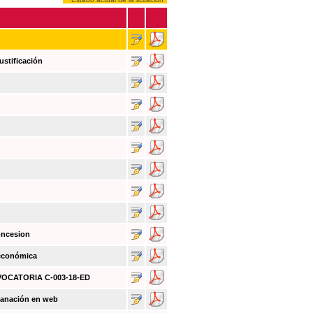
ustificación
oncesion
 económica
NVOCATORIA C-003-18-ED
sanación en web