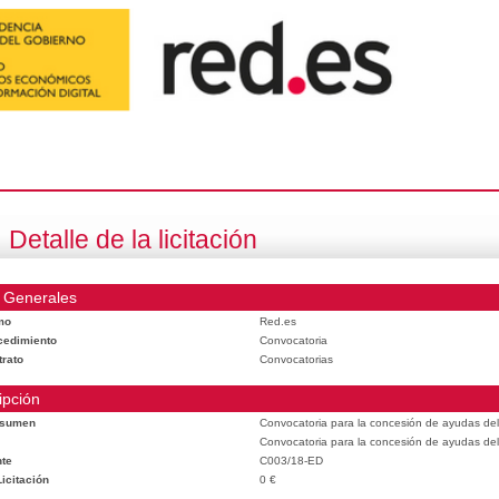
Detalle de la licitación
 Generales
mo
Red.es
cedimiento
Convocatoria
trato
Convocatorias
ipción
esumen
Convocatoria para la concesión de ayudas del
Convocatoria para la concesión de ayudas del
te
C003/18-ED
icitación
0 €