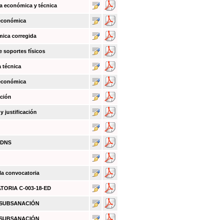
a económica y técnica
 económica
mica corregida
e soportes físicos
a técnica
 económica
ación
 justificación
BDNS
 la convocatoria
ATORIA C-003-18-ED
O SUBSANACIÓN
O SUBSANACIÓN