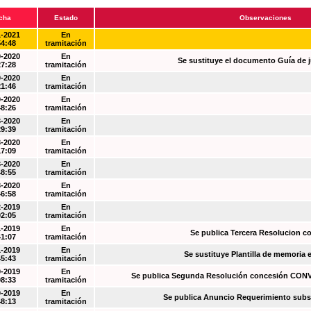
cha
Estado
Observaciones
1-2021
En
54:48
tramitación
0-2020
En
Se sustituye el documento Guía de j
27:28
tramitación
0-2020
En
21:46
tramitación
0-2020
En
48:26
tramitación
3-2020
En
29:39
tramitación
3-2020
En
17:09
tramitación
3-2020
En
48:55
tramitación
3-2020
En
46:58
tramitación
2-2019
En
02:05
tramitación
1-2019
En
Se publica Tercera Resolucion c
41:07
tramitación
1-2019
En
Se sustituye Plantilla de memoria
45:43
tramitación
0-2019
En
Se publica Segunda Resolución concesión CO
08:33
tramitación
0-2019
En
Se publica Anuncio Requerimiento sub
48:13
tramitación