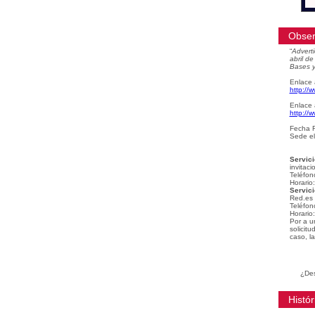
Obser
“
Adverti
abril d
Bases y
Enlace 
http://
Enlace 
http://
Fecha F
Sede el
Servici
invitaci
Teléfon
Horario
Servici
Red.es
Teléfon
Horario
Por a u
solicit
caso, la
¿Des
Histór