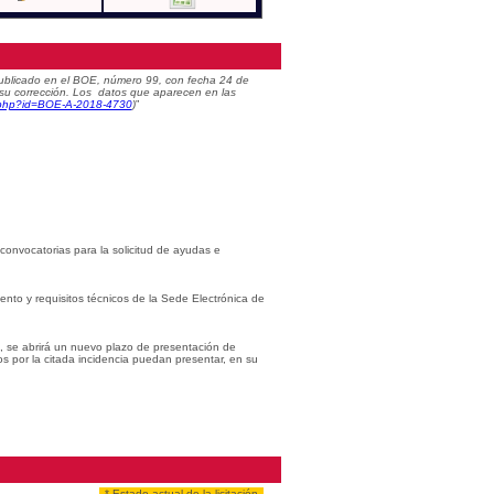
) publicado en el BOE, número 99, con fecha 24 de
 su corrección. Los datos que aparecen en las
c.php?id=BOE-A-2018-4730
)
”
 convocatorias para la solicitud de ayudas e
iento y requisitos técnicos de la Sede Electrónica de
s, se abrirá un nuevo plazo de presentación de
os por la citada incidencia puedan presentar, en su
* Estado actual de la licitación