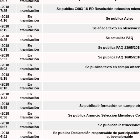
56:07
tramitación
6-2018
En
Se publica C003-18-ED Resolución seleccion miem
57:25
tramitación
5-2018
En
Se publica Aviso
04:16
tramitación
5-2018
En
Se añade texto en observaci
56:15
tramitación
5-2018
En
Se actualiza FAQ
49:25
tramitación
5-2018
En
Se publica FAQ 23/05/201
16:19
tramitación
5-2018
En
Se publica FAQ 16/05/201
05:32
tramitación
4-2018
En
Se publica texto en campo obser
15:03
tramitación
4-2018
En
08:15
tramitación
4-2018
En
06:10
tramitación
4-2018
En
01:33
tramitación
4-2018
En
Se publica información en campo o
09:55
tramitación
4-2018
En
Se publica Anuncio Selección Miembros Co
08:36
tramitación
4-2018
En
Se publican Instruccione
06:57
tramitación
4-2018
En
Se publica Declaración responsable de participación 
05:11
tramitación
subvencionable