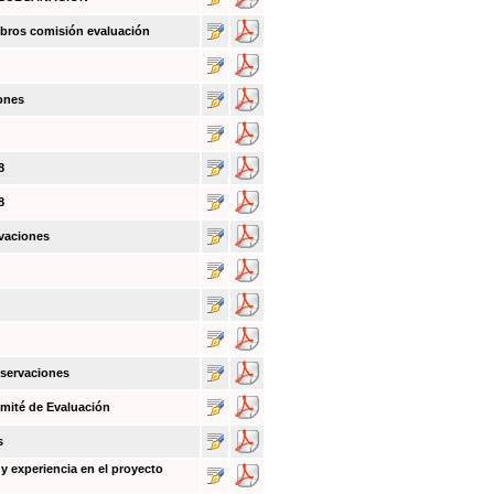
bros comisión evaluación
ones
8
8
vaciones
bservaciones
mité de Evaluación
s
y experiencia en el proyecto