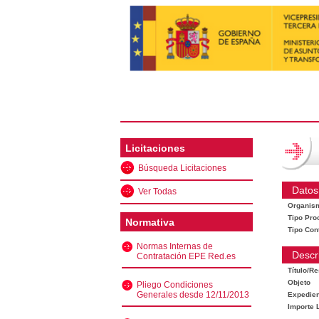
Licitaciones
Búsqueda Licitaciones
Datos
Ver Todas
Organis
Tipo Pro
Normativa
Tipo Con
Normas Internas de
Descr
Contratación EPE Red.es
Título/R
Objeto
Pliego Condiciones
Generales desde 12/11/2013
Expedien
Importe L