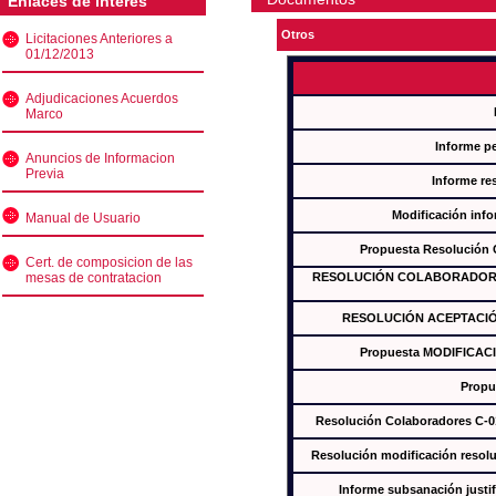
Enlaces de interés
Otros
Licitaciones Anteriores a
01/12/2013
Adjudicaciones Acuerdos
Marco
Informe p
Anuncios de Informacion
Previa
Informe re
Modificación inf
Manual de Usuario
Propuesta Resolución
Cert. de composicion de las
mesas de contratacion
RESOLUCIÓN COLABORADORES
RESOLUCIÓN ACEPTACIÓ
Propuesta MODIFICAC
Propu
Resolución Colaboradores C-
Resolución modificación res
Informe subsanación just