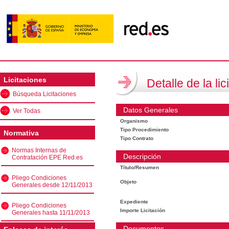
Licitaciones
Detalle de la lic
Búsqueda Licitaciones
Datos Generales
Ver Todas
Organismo
Tipo Procedimiento
Normativa
Tipo Contrato
Normas Internas de
Descripción
Contratación EPE Red.es
Título/Resumen
Pliego Condiciones
Objeto
Generales desde 12/11/2013
Expediente
Pliego Condiciones
Importe Licitación
Generales hasta 11/11/2013
Documentos