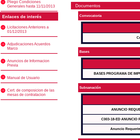
Pliego Condiciones
Documentos
Generales hasta 11/11/2013
Convocatoria
Enlaces de interés
Licitaciones Anteriores a
01/12/2013
C
Adjudicaciones Acuerdos
Marco
Bases
Anuncios de Informacion
Previa
BASES PROGRAMA DE IMP
Manual de Usuario
Subsanación
Cert. de composicion de las
mesas de contratacion
ANUNCIO REQUE
C003-18-ED ANUNCIO
Anuncio Requeri