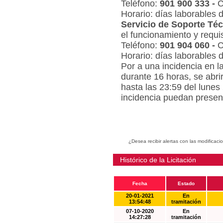
Teléfono:
901 900 333 -
C
Horario: días laborables 
Servicio de Soporte Téc
el funcionamiento y requi
Teléfono:
901 904 060 -
C
Horario: días laborables 
Por a una incidencia en l
durante 16 horas, se abri
hasta las 23:59 del lunes
incidencia puedan present
¿Desea recibir alertas con las modificaci
Histórico de la Licitación
Fecha
Estado
20-01-2021
En
13:54:48
tramitación
07-10-2020
En
14:27:28
tramitación