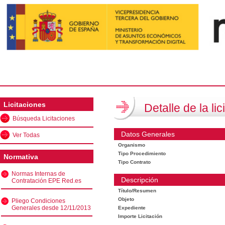
Licitaciones
Detalle de la lic
Búsqueda Licitaciones
Datos Generales
Ver Todas
Organismo
Tipo Procedimiento
Normativa
Tipo Contrato
Normas Internas de
Descripción
Contratación EPE Red.es
Título/Resumen
Objeto
Pliego Condiciones
Generales desde 12/11/2013
Expediente
Importe Licitación