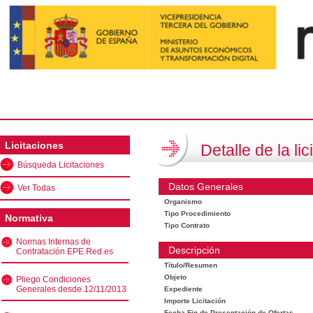
Licitaciones
Detalle de la lic
Búsqueda Licitaciones
Datos Generales
Ver Todas
Organismo
Tipo Procedimiento
Normativa
Tipo Contrato
Normas Internas de
Descripción
Contratación EPE Red.es
Título/Resumen
Objeto
Pliego Condiciones
Generales desde 12/11/2013
Expediente
Importe Licitación
Fecha Fin de Presentación de Ofertas