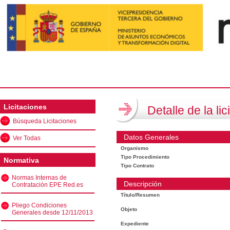
Licitaciones
Detalle de la lic
Búsqueda Licitaciones
Datos Generales
Ver Todas
Organismo
Tipo Procedimiento
Normativa
Tipo Contrato
Normas Internas de
Descripción
Contratación EPE Red.es
Título/Resumen
Pliego Condiciones
Objeto
Generales desde 12/11/2013
Expediente