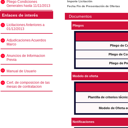
Pliego Condiciones
Importe Licitación
Generales hasta 11/11/2013
Fecha Fin de Presentación de Ofertas
Enlaces de interés
Documentos
Licitaciones Anteriores a
Pliegos
01/12/2013
Adjudicaciones Acuerdos
Marco
Pliego de C
Pliego de Co
Anuncios de Informacion
Previa
Pliego de Pr
Manual de Usuario
Modelo de oferta
Cert. de composicion de las
mesas de contratacion
Plantilla de criterios técn
Modelo de Oferta e
Notificaciones