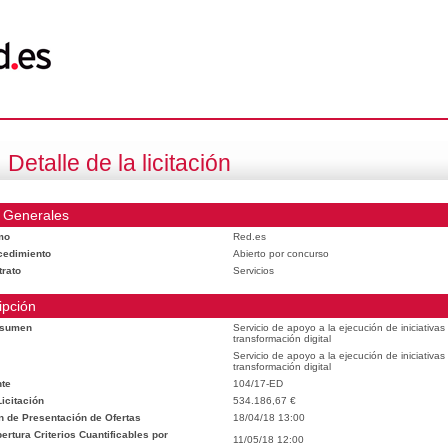
Detalle de la licitación
 Generales
mo
Red.es
cedimiento
Abierto por concurso
trato
Servicios
ipción
esumen
Servicio de apoyo a la ejecución de iniciativa
transformación digital
Servicio de apoyo a la ejecución de iniciativa
transformación digital
te
104/17-ED
icitación
534.186,67 €
n de Presentación de Ofertas
18/04/18 13:00
rtura Criterios Cuantificables por
11/05/18 12:00