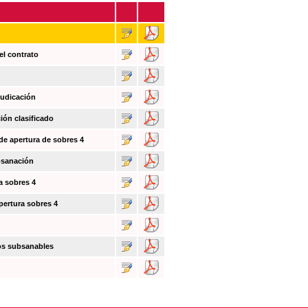
el contrato
judicación
ión clasificado
 de apertura de sobres 4
bsanación
a sobres 4
pertura sobres 4
tos subsanables