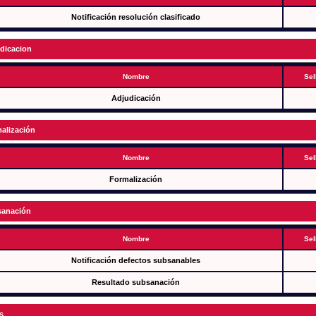
Notificación resolución clasificado
dicacion
Nombre
Sel
Adjudicación
alización
Nombre
Sel
Formalización
anación
Nombre
Sel
Notificación defectos subsanables
Resultado subsanación
s