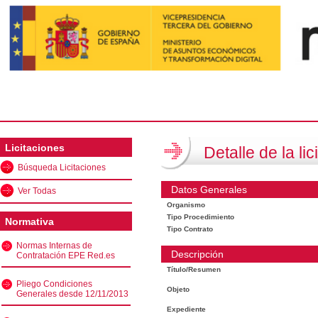
Licitaciones
Detalle de la lic
Búsqueda Licitaciones
Datos Generales
Ver Todas
Organismo
Tipo Procedimiento
Normativa
Tipo Contrato
Normas Internas de
Descripción
Contratación EPE Red.es
Título/Resumen
Pliego Condiciones
Objeto
Generales desde 12/11/2013
Expediente