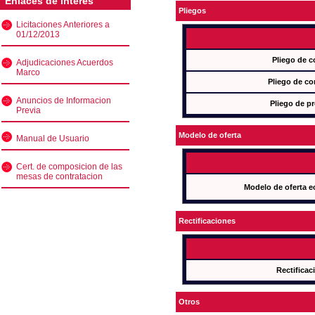
Enlaces de interés
Pliegos
Licitaciones Anteriores a
01/12/2013
Pliego de c
Adjudicaciones Acuerdos
Marco
Pliego de co
Anuncios de Informacion
Pliego de pr
Previa
Modelo de oferta
Manual de Usuario
Cert. de composicion de las
mesas de contratacion
Modelo de oferta e
Rectificaciones
Rectificac
Otros