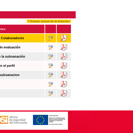
* Estado actual de la licitación
ones
n Colaboradores
de evaluación
e la subsanación
 el perfil
 subsanacion