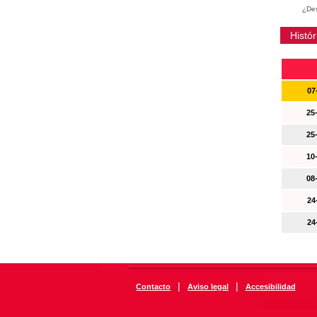
¿Des
Histór
07
25
25
10
08
24
24
|
|
Contacto
Aviso legal
Accesibilidad