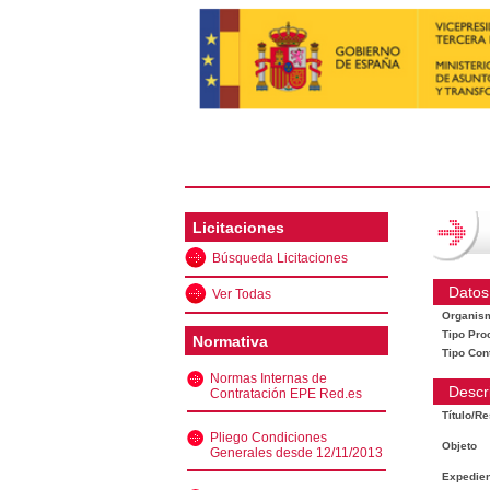
Licitaciones
Búsqueda Licitaciones
Datos
Ver Todas
Organis
Tipo Pro
Normativa
Tipo Con
Normas Internas de
Descr
Contratación EPE Red.es
Título/R
Pliego Condiciones
Objeto
Generales desde 12/11/2013
Expedien