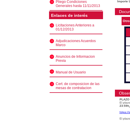
Pliego Condiciones
Importe L
Generales hasta 11/11/2013
Docu
Enlaces de interés
Otro
Licitaciones Anteriores a
01/12/2013
Adjudicaciones Acuerdos
Marco
Anuncios de Informacion
Previa
Manual de Usuario
Cert. de composicion de las
mesas de contratacion
Obser
PLAZO
El plazo
23:59h
.
https:/
El plaz