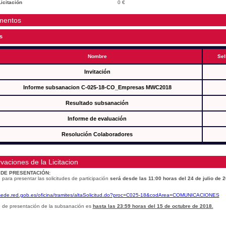
icitación
0 €
mentos
s
Nombre
Sel
Invitación
Informe subsanacion C-025-18-CO_Empresas MWC2018
Resultado subsanación
Informe de evaluación
Resolución Colaboradores
vaciones de la Licitacion
 DE PRESENTACIÓN:
 para presentar las solicitudes de participación
será desde las 11:00 horas del 24 de julio de 
/sede.red.gob.es/oficina/tramites/altaSolicitud.do?proc=C025-18&codArea=COMUNICACIONES
o de presentación de la subsanación es
hasta las 23:59 horas del 15 de octubre de 2018.