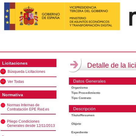
Licitaciones
Detalle de la lic
Búsqueda Licitaciones
Datos Generales
Ver Todas
Organismo
Tipo Procedimiento
Normativa
Tipo Contrato
Normas Internas de
Descripción
Contratación EPE Red.es
Título/Resumen
Pliego Condiciones
Objeto
Generales desde 12/11/2013
Expediente