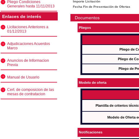
Pliego Condiciones
Importe Licitación
Generales hasta 11/11/2013
Fecha Fin de Presentación de Ofertas
Enlaces de interés
Documentos
Licitaciones Anteriores a
Pliegos
01/12/2013
Adjudicaciones Acuerdos
Marco
Pliego de C
Pliego de Co
Anuncios de Informacion
Previa
Pliego de Pr
Manual de Usuario
Modelo de oferta
Cert. de composicion de las
mesas de contratacion
Plantilla de criterios técn
Modelo de Oferta e
Notificaciones