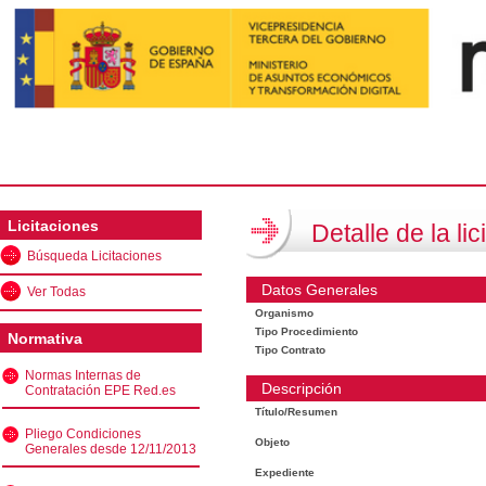
Licitaciones
Detalle de la lic
Búsqueda Licitaciones
Datos Generales
Ver Todas
Organismo
Tipo Procedimiento
Normativa
Tipo Contrato
Normas Internas de
Descripción
Contratación EPE Red.es
Título/Resumen
Pliego Condiciones
Objeto
Generales desde 12/11/2013
Expediente