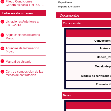
Pliego Condiciones
Expediente
Generales hasta 11/11/2013
Importe Licitación
Enlaces de interés
Documentos
Licitaciones Anteriores a
Convocatoria
01/12/2013
Adjudicaciones Acuerdos
Marco
Convocatori
Anuncios de Informacion
Instrucc
Previa
Modelo_Pr
Manual de Usuario
Modelo de p
Cert. de composicion de las
mesas de contratacion
Modelo de certificado
Presentació
Bases