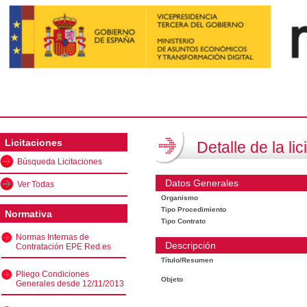
Licitaciones
Detalle de la lic
Búsqueda Licitaciones
Datos Generales
Ver Todas
Organismo
Tipo Procedimiento
Normativa
Tipo Contrato
Normas Internas de
Descripción
Contratación EPE Red.es
Título/Resumen
Pliego Condiciones
Objeto
Generales desde 12/11/2013