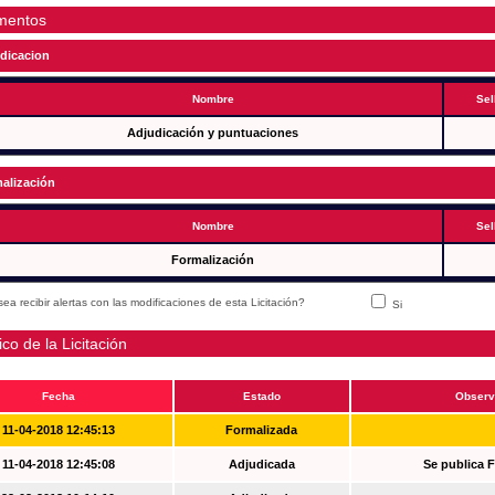
mentos
dicacion
Nombre
Sel
Adjudicación y puntuaciones
alización
Nombre
Sel
Formalización
ea recibir alertas con las modificaciones de esta Licitación?
Si
ico de la Licitación
Fecha
Estado
Observ
11-04-2018 12:45:13
Formalizada
11-04-2018 12:45:08
Adjudicada
Se publica 