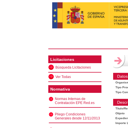
Licitaciones
Búsqueda Licitaciones
Datos
Ver Todas
Organis
Tipo Pro
Normativa
Tipo Con
Normas Internas de
Descr
Contratación EPE Red.es
Título/R
Objeto
Pliego Condiciones
Generales desde 12/11/2013
Expedien
Importe L