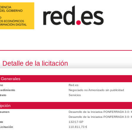
Detalle de la licitación
 Generales
mo
Red.es
cedimiento
Negociado no Armonizado sin publicidad
trato
Servicios
ipción
esumen
Desarrollo de la Iniciativa PONFERRADA 3.0: M
Desarrollo de la Iniciativa PONFERRADA 3.0: M
te
132/17-SP
icitación
110.811,73 €