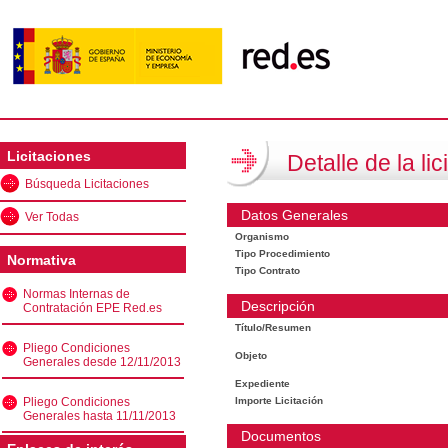
Licitaciones
Detalle de la lic
Búsqueda Licitaciones
Datos Generales
Ver Todas
Organismo
Tipo Procedimiento
Normativa
Tipo Contrato
Normas Internas de
Descripción
Contratación EPE Red.es
Título/Resumen
Pliego Condiciones
Objeto
Generales desde 12/11/2013
Expediente
Pliego Condiciones
Importe Licitación
Generales hasta 11/11/2013
Documentos