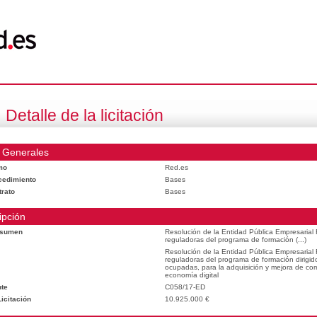
Detalle de la licitación
 Generales
mo
Red.es
cedimiento
Bases
trato
Bases
ipción
esumen
Resolución de la Entidad Pública Empresarial
reguladoras del programa de formación (...)
Resolución de la Entidad Pública Empresarial
reguladoras del programa de formación dirigid
ocupadas, para la adquisición y mejora de com
economía digital
te
C058/17-ED
icitación
10.925.000 €