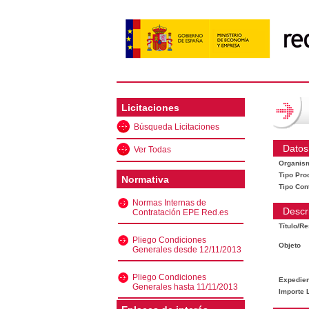
Licitaciones
Búsqueda Licitaciones
Datos
Ver Todas
Organis
Tipo Pro
Normativa
Tipo Con
Normas Internas de
Descr
Contratación EPE Red.es
Título/R
Pliego Condiciones
Objeto
Generales desde 12/11/2013
Pliego Condiciones
Expedien
Generales hasta 11/11/2013
Importe L