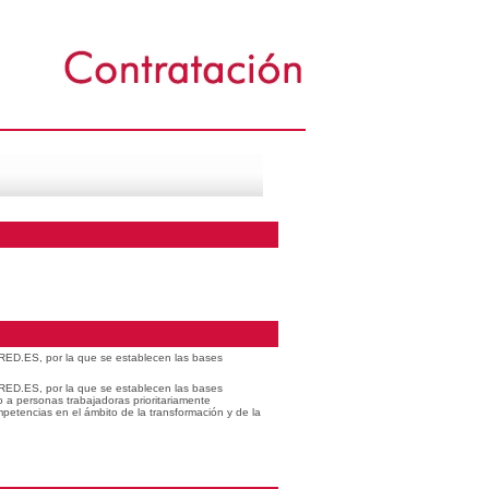
 RED.ES, por la que se establecen las bases
 RED.ES, por la que se establecen las bases
o a personas trabajadoras prioritariamente
petencias en el ámbito de la transformación y de la