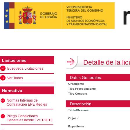
Licitaciones
Detalle de la lic
Búsqueda Licitaciones
Datos Generales
Ver Todas
Organismo
Tipo Procedimiento
Normativa
Tipo Contrato
Normas Internas de
Descripción
Contratación EPE Red.es
Título/Resumen
Pliego Condiciones
Objeto
Generales desde 12/11/2013
Expediente