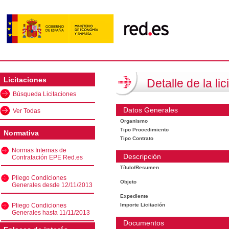
Licitaciones
Detalle de la lic
Búsqueda Licitaciones
Datos Generales
Ver Todas
Organismo
Tipo Procedimiento
Normativa
Tipo Contrato
Normas Internas de
Descripción
Contratación EPE Red.es
Título/Resumen
Pliego Condiciones
Objeto
Generales desde 12/11/2013
Expediente
Pliego Condiciones
Importe Licitación
Generales hasta 11/11/2013
Documentos