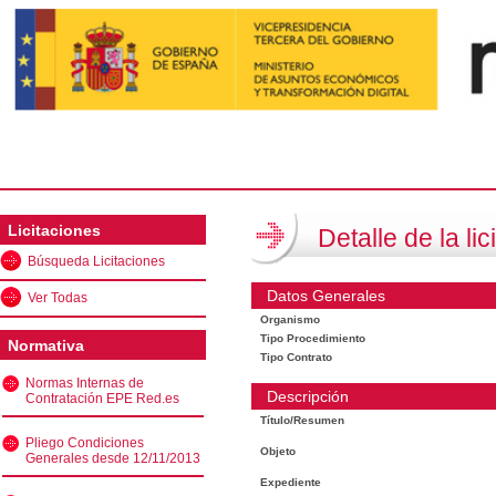
Licitaciones
Detalle de la lic
Búsqueda Licitaciones
Datos Generales
Ver Todas
Organismo
Tipo Procedimiento
Normativa
Tipo Contrato
Normas Internas de
Descripción
Contratación EPE Red.es
Título/Resumen
Pliego Condiciones
Objeto
Generales desde 12/11/2013
Expediente