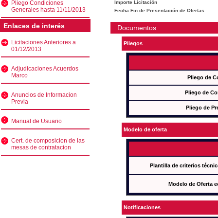
Pliego Condiciones
Importe Licitación
Generales hasta 11/11/2013
Fecha Fin de Presentación de Ofertas
Enlaces de interés
Documentos
Licitaciones Anteriores a
Pliegos
01/12/2013
Adjudicaciones Acuerdos
Marco
Pliego de C
Pliego de Co
Anuncios de Informacion
Previa
Pliego de Pr
Manual de Usuario
Modelo de oferta
Cert. de composicion de las
mesas de contratacion
Plantilla de criterios técn
Modelo de Oferta e
Notificaciones