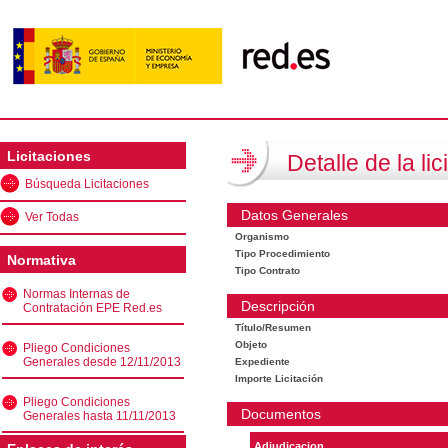
Licitaciones
Detalle de la lic
Búsqueda Licitaciones
Datos Generales
Ver Todas
Organismo
Tipo Procedimiento
Normativa
Tipo Contrato
Normas Internas de
Descripción
Contratación EPE Red.es
Título/Resumen
Objeto
Pliego Condiciones
Generales desde 12/11/2013
Expediente
Importe Licitación
Pliego Condiciones
Documentos
Generales hasta 11/11/2013
Adjudicacion