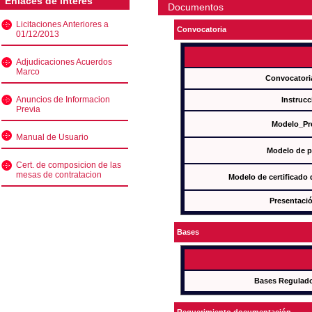
Enlaces de interés
Documentos
Licitaciones Anteriores a
Convocatoria
01/12/2013
Adjudicaciones Acuerdos
Marco
Convocatori
Anuncios de Informacion
Instrucc
Previa
Modelo_Pr
Manual de Usuario
Modelo de p
Cert. de composicion de las
mesas de contratacion
Modelo de certificado
Presentació
Bases
Bases Regulad