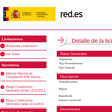
Licitaciones
Detalle de la lic
Búsqueda Licitaciones
Datos Generales
Ver Todas
Organismo
Tipo Procedimiento
Normativa
Tipo Contrato
Normas Internas de
Descripción
Contratación EPE Red.es
Título/Resumen
Pliego Condiciones
Objeto
Generales desde 12/11/2013
Expediente
Pliego Condiciones
Importe Licitación
Generales hasta 11/11/2013
Documentos