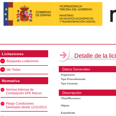
Licitaciones
Detalle de la lic
Búsqueda Licitaciones
Datos Generales
Ver Todas
Organismo
Tipo Procedimiento
Normativa
Tipo Contrato
Normas Internas de
Descripción
Contratación EPE Red.es
Título/Resumen
Pliego Condiciones
Objeto
Generales desde 12/11/2013
Expediente