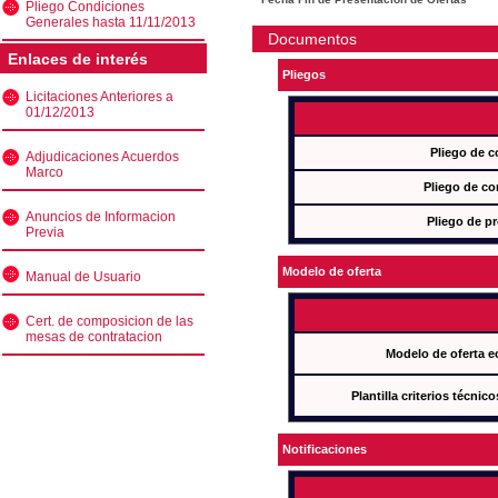
Pliego Condiciones
Generales hasta 11/11/2013
Documentos
Enlaces de interés
Pliegos
Licitaciones Anteriores a
01/12/2013
Pliego de c
Adjudicaciones Acuerdos
Marco
Pliego de co
Anuncios de Informacion
Pliego de pr
Previa
Modelo de oferta
Manual de Usuario
Cert. de composicion de las
mesas de contratacion
Modelo de oferta e
Plantilla criterios técnic
Notificaciones