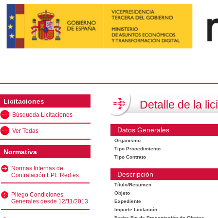
Licitaciones
Detalle de la lic
Búsqueda Licitaciones
Datos Generales
Ver Todas
Organismo
Tipo Procedimiento
Normativa
Tipo Contrato
Normas Internas de
Descripción
Contratación EPE Red.es
Título/Resumen
Objeto
Pliego Condiciones
Generales desde 12/11/2013
Expediente
Importe Licitación
Fecha Fin de Presentación de Ofertas