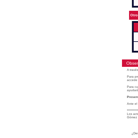
Otro
Obser
A travé
Para pr
accede 
Para cu
ayudará
Present
Ante el
*********
Los act
Gómez 
¿Des