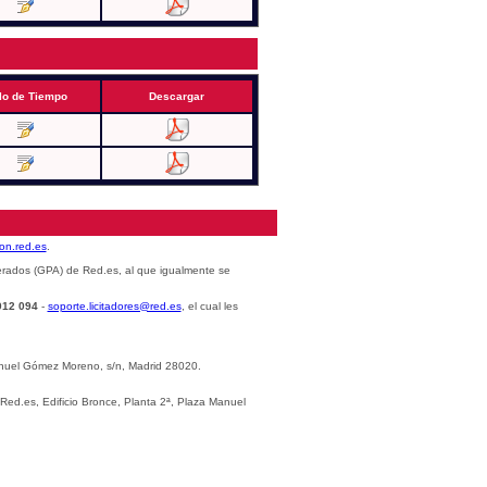
lo de Tiempo
Descargar
cion.red.es
.
erados (GPA) de Red.es, al que igualmente se
012 094
-
soporte.licitadores@red.es
, el cual les
Manuel Gómez Moreno, s/n, Madrid 28020.
 Red.es, Edificio Bronce, Planta 2ª, Plaza Manuel