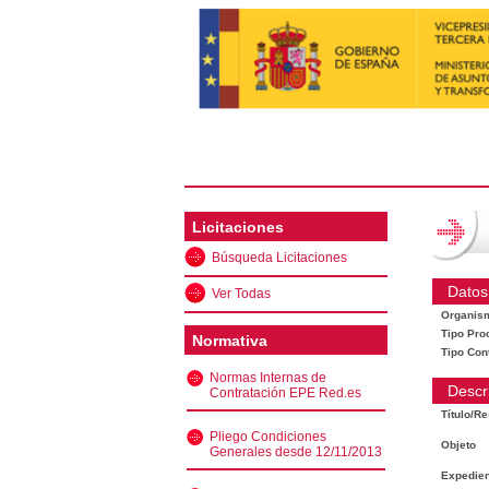
Licitaciones
Búsqueda Licitaciones
Datos
Ver Todas
Organis
Tipo Pro
Normativa
Tipo Con
Normas Internas de
Descr
Contratación EPE Red.es
Título/R
Pliego Condiciones
Objeto
Generales desde 12/11/2013
Expedien