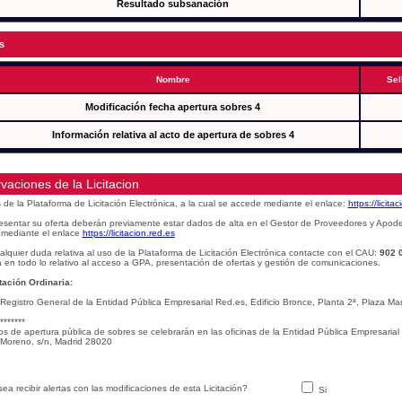
Resultado subsanación
s
Nombre
Sel
Modificación fecha apertura sobres 4
Información relativa al acto de apertura de sobres 4
vaciones de la Licitacion
s de la Plataforma de Licitación Electrónica, a la cual se accede mediante el enlace:
https://licita
esentar su oferta deberán previamente estar dados de alta en el Gestor de Proveedores y Apod
mediante el enlace
https://licitacion.red.es
alquier duda relativa al uso de la Plataforma de Licitación Electrónica contacte con el CAU:
902 
 en todo lo relativo al acceso a GPA, presentación de ofertas y gestión de comunicaciones.
ación Ordinaria:
 Registro General de la Entidad Pública Empresarial Red.es, Edificio Bronce, Planta 2ª, Plaza 
*******
os de apertura pública de sobres se celebrarán en las oficinas de la Entidad Pública Empresarial
Moreno, s/n, Madrid 28020
ea recibir alertas con las modificaciones de esta Licitación?
Si