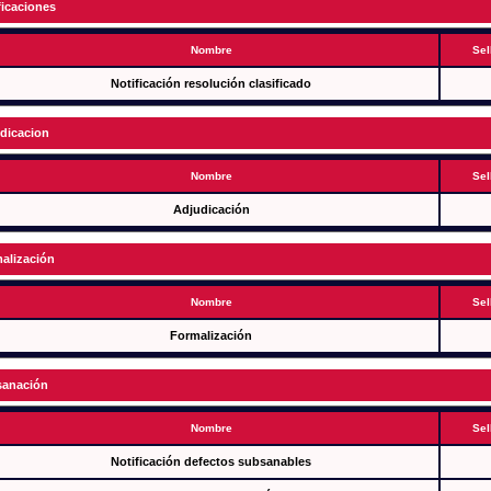
ficaciones
Nombre
Sel
Notificación resolución clasificado
dicacion
Nombre
Sel
Adjudicación
alización
Nombre
Sel
Formalización
anación
Nombre
Sel
Notificación defectos subsanables