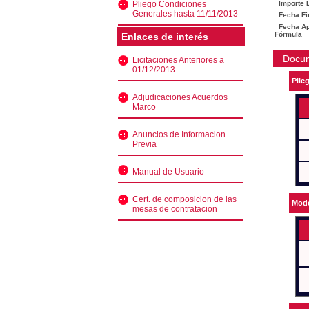
Pliego Condiciones
Importe L
Generales hasta 11/11/2013
Fecha Fi
Fecha Ape
Fórmula
Enlaces de interés
Docu
Licitaciones Anteriores a
01/12/2013
Plie
Adjudicaciones Acuerdos
Marco
Anuncios de Informacion
Previa
Manual de Usuario
Cert. de composicion de las
Mode
mesas de contratacion