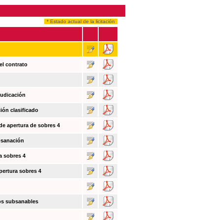
* Estado actual de la licitación
el contrato
judicación
ión clasificado
 de apertura de sobres 4
bsanación
a sobres 4
pertura sobres 4
tos subsanables