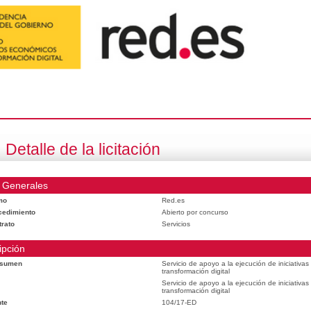
Detalle de la licitación
 Generales
mo
Red.es
cedimiento
Abierto por concurso
trato
Servicios
ipción
esumen
Servicio de apoyo a la ejecución de iniciativa
transformación digital
Servicio de apoyo a la ejecución de iniciativa
transformación digital
te
104/17-ED