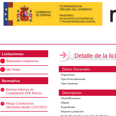
Licitaciones
Detalle de la lic
Búsqueda Licitaciones
Datos Generales
Ver Todas
Organismo
Tipo Procedimiento
Normativa
Tipo Contrato
Normas Internas de
Descripción
Contratación EPE Red.es
Título/Resumen
Objeto
Pliego Condiciones
Generales desde 12/11/2013
Expediente
Importe Licitación
Fecha Fin de Presentación de Ofertas