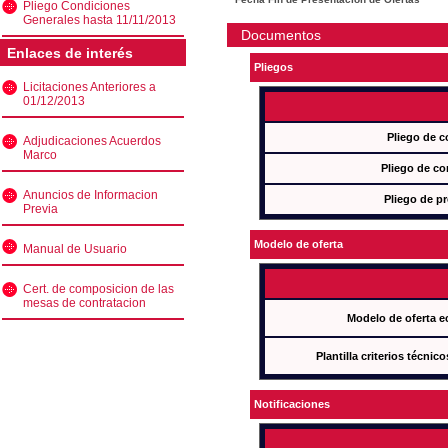
Pliego Condiciones
Generales hasta 11/11/2013
Documentos
Enlaces de interés
Pliegos
Licitaciones Anteriores a
01/12/2013
Pliego de c
Adjudicaciones Acuerdos
Marco
Pliego de co
Anuncios de Informacion
Pliego de pr
Previa
Modelo de oferta
Manual de Usuario
Cert. de composicion de las
mesas de contratacion
Modelo de oferta e
Plantilla criterios técnic
Notificaciones