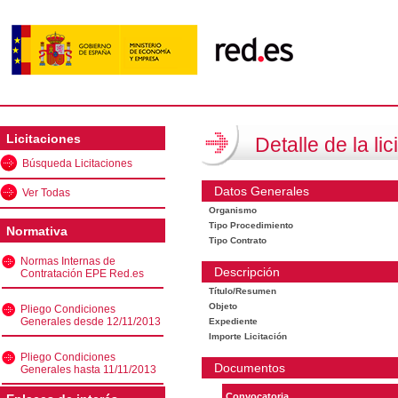
Licitaciones
Detalle de la lic
Búsqueda Licitaciones
Datos Generales
Ver Todas
Organismo
Tipo Procedimiento
Normativa
Tipo Contrato
Normas Internas de
Descripción
Contratación EPE Red.es
Título/Resumen
Objeto
Pliego Condiciones
Generales desde 12/11/2013
Expediente
Importe Licitación
Pliego Condiciones
Documentos
Generales hasta 11/11/2013
Convocatoria