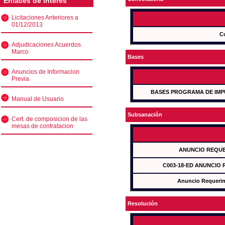
Enlaces de interés
Licitaciones Anteriores a
01/12/2013
C
Adjudicaciones Acuerdos
Marco
Bases
Anuncios de Informacion
Previa
BASES PROGRAMA DE IMP
Manual de Usuario
Subsanación
Cert. de composicion de las
mesas de contratacion
ANUNCIO REQUE
C003-18-ED ANUNCIO
Anuncio Requeri
Resolución