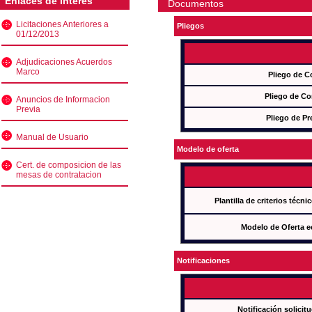
Enlaces de interés
Documentos
Licitaciones Anteriores a
Pliegos
01/12/2013
Adjudicaciones Acuerdos
Marco
Pliego de C
Pliego de Co
Anuncios de Informacion
Previa
Pliego de Pr
Manual de Usuario
Modelo de oferta
Cert. de composicion de las
mesas de contratacion
Plantilla de criterios técn
Modelo de Oferta e
Notificaciones
Notificación solicit