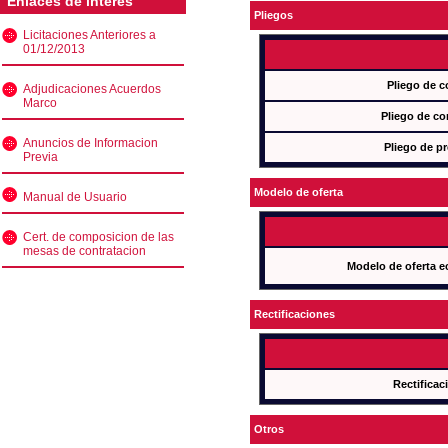
Enlaces de interés
Pliegos
Licitaciones Anteriores a
01/12/2013
Pliego de c
Adjudicaciones Acuerdos
Marco
Pliego de co
Anuncios de Informacion
Pliego de pr
Previa
Modelo de oferta
Manual de Usuario
Cert. de composicion de las
mesas de contratacion
Modelo de oferta e
Rectificaciones
Rectificac
Otros