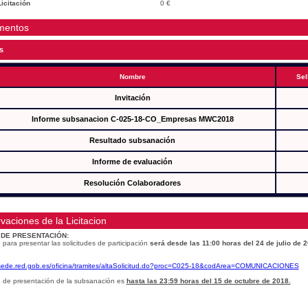
icitación
0 €
mentos
s
Nombre
Sel
Invitación
Informe subsanacion C-025-18-CO_Empresas MWC2018
Resultado subsanación
Informe de evaluación
Resolución Colaboradores
vaciones de la Licitacion
 DE PRESENTACIÓN:
 para presentar las solicitudes de participación
será desde las 11:00 horas del 24 de julio de 
/sede.red.gob.es/oficina/tramites/altaSolicitud.do?proc=C025-18&codArea=COMUNICACIONES
o de presentación de la subsanación es
hasta las 23:59 horas del 15 de octubre de 2018.