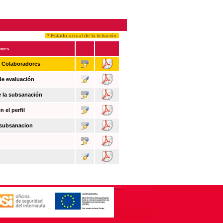
* Estado actual de la licitación
ones
n Colaboradores
de evaluación
e la subsanación
 el perfil
 subsanacion