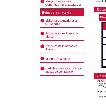
Pliego Condiciones
Importe L
Generales hasta 11/11/2013
Docu
Enlaces de interés
Otro
Licitaciones Anteriores a
01/12/2013
Adjudicaciones Acuerdos
Marco
Anuncios de Informacion
Previa
Manual de Usuario
Cert. de composicion de las
mesas de contratacion
Obser
PLAZO
El plazo
23:59h
.
https:/
El plaz