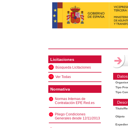
Licitaciones
Búsqueda Licitaciones
Datos
Ver Todas
Organis
Tipo Pro
Normativa
Tipo Con
Normas Internas de
Descr
Contratación EPE Red.es
Título/R
Pliego Condiciones
Objeto
Generales desde 12/11/2013
Expedien