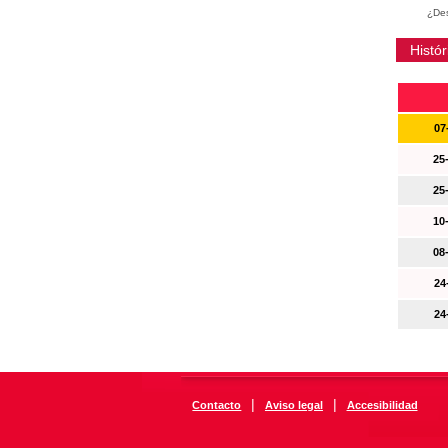
¿Des
Histór
07
25
25
10
08
24
24
|
|
Contacto
Aviso legal
Accesibilidad