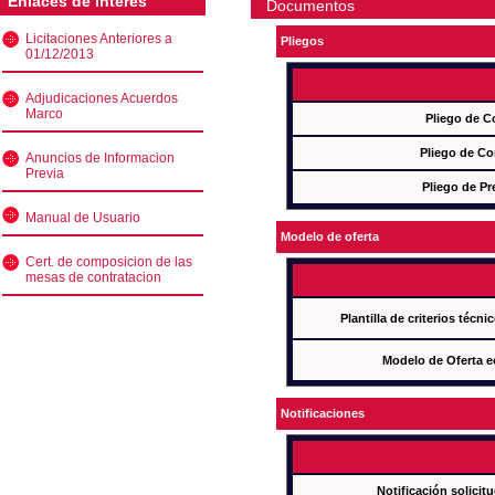
Enlaces de interés
Documentos
Licitaciones Anteriores a
Pliegos
01/12/2013
Adjudicaciones Acuerdos
Marco
Pliego de C
Pliego de Co
Anuncios de Informacion
Previa
Pliego de Pr
Manual de Usuario
Modelo de oferta
Cert. de composicion de las
mesas de contratacion
Plantilla de criterios técn
Modelo de Oferta e
Notificaciones
Notificación solicit