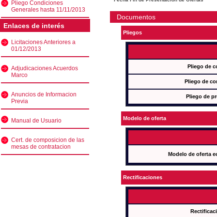
Pliego Condiciones
Generales hasta 11/11/2013
Documentos
Enlaces de interés
Pliegos
Licitaciones Anteriores a
01/12/2013
Pliego de c
Adjudicaciones Acuerdos
Marco
Pliego de co
Anuncios de Informacion
Pliego de pr
Previa
Modelo de oferta
Manual de Usuario
Cert. de composicion de las
mesas de contratacion
Modelo de oferta e
Rectificaciones
Rectificac