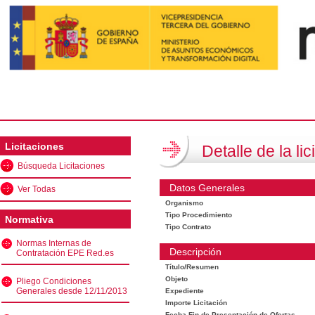
Licitaciones
Detalle de la lic
Búsqueda Licitaciones
Datos Generales
Ver Todas
Organismo
Tipo Procedimiento
Normativa
Tipo Contrato
Normas Internas de
Descripción
Contratación EPE Red.es
Título/Resumen
Objeto
Pliego Condiciones
Generales desde 12/11/2013
Expediente
Importe Licitación
Fecha Fin de Presentación de Ofertas