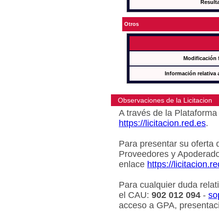
Result
Otros
Modificación 
Información relativa 
Observaciones de la Licitacion
A través de la Plataforma 
https://licitacion.red.es
.
Para presentar su oferta 
Proveedores y Apoderado
enlace
https://licitacion.r
Para cualquier duda relat
el CAU:
902 012 094
-
so
acceso a GPA, presentaci