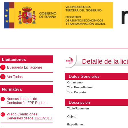
Licitaciones
Detalle de la lic
Búsqueda Licitaciones
Datos Generales
Ver Todas
Organismo
Tipo Procedimiento
Normativa
Tipo Contrato
Normas Internas de
Descripción
Contratación EPE Red.es
Título/Resumen
Pliego Condiciones
Objeto
Generales desde 12/11/2013
Expediente