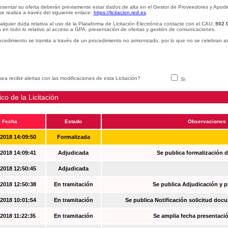
esentar su oferta deberán previamente estar dados de alta en el Gestor de Proveedores y Apode
se realiza a través del siguiente enlace:
https://licitacion.red.es
.
alquier duda relativa al uso de la Plataforma de Licitación Electrónica contacte con el CAU:
902 
 en todo lo relativo al acceso a GPA, presentación de ofertas y gestión de comunicaciones.
ocedimiento se tramita a través de un procedimiento no armonizado, por lo que no se celebran a
ea recibir alertas con las modificaciones de esta Licitación?
Si
ico de la Licitación
Fecha
Estado
Observaciones
-2018 14:09:50
Formalizada
-2018 14:09:41
Adjudicada
Se publica formalización d
-2018 12:50:45
Adjudicada
-2018 12:50:38
En tramitación
Se publica Adjudicación y 
-2018 10:01:54
En tramitación
Se publica Notificación solicitud docu
-2018 11:22:35
En tramitación
Se amplia fecha presentació