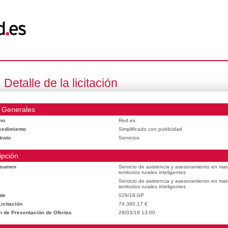
Detalle de la licitación
 Generales
mo
Red.es
cedimiento
Simplificado con publicidad
trato
Servicios
ipción
esumen
Servicio de asistencia y asesoramiento en mat
territorios rurales inteligentes
Servicio de asistencia y asesoramiento en mat
territorios rurales inteligentes
te
029/18-SP
icitación
74.380,17 €
n de Presentación de Ofertas
28/03/18 13:00