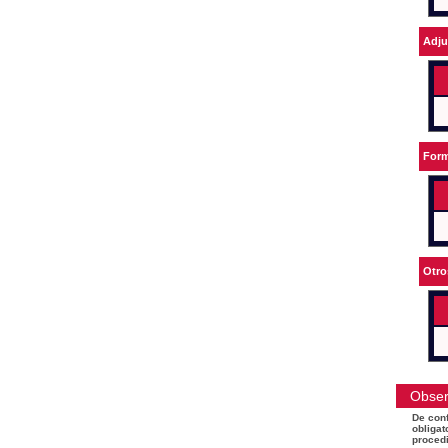
Adju
Form
Otro
Obser
De conf
obligat
procedi