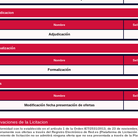
dicacion
Nombre
Sel
Adjudicación
alización
Nombre
Sel
Formalización
s
Nombre
Sel
Modificación fecha presentación de ofertas
vaciones de la Licitacion
ormidad con lo establecido en el artículo 1 de la Orden IET/2531/2013, de 23 de noviembre,
oriamente sus ofertas a través del Registro Electrónico de Red.es (Plataforma de Licitación
miento de licitación no se admitirá ninguna oferta que no sea presentada a través de la Pla