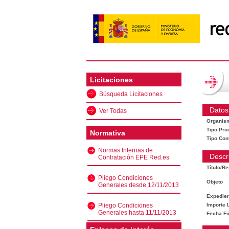
Licitaciones
Búsqueda Licitaciones
Datos
Ver Todas
Organis
Tipo Pro
Normativa
Tipo Con
Normas Internas de
Descr
Contratación EPE Red.es
Título/R
Pliego Condiciones
Objeto
Generales desde 12/11/2013
Expedien
Pliego Condiciones
Importe L
Generales hasta 11/11/2013
Fecha Fi