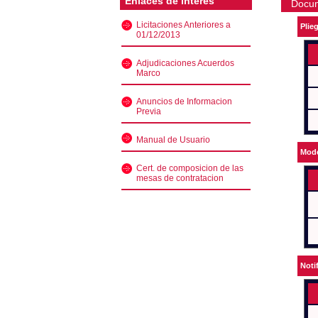
Enlaces de interés
Docu
Licitaciones Anteriores a
Plie
01/12/2013
Adjudicaciones Acuerdos
Marco
Anuncios de Informacion
Previa
Manual de Usuario
Mode
Cert. de composicion de las
mesas de contratacion
Noti