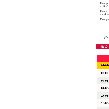
Para pr
al GPA 
Para cu
ayudará
Este pr
¿Des
Histór
02-07
02-07
04-06
04-06
17-05
15-03