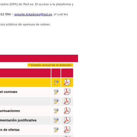
rados (GPA) de Red.es. El acceso a la plataforma y
012 094
–
soporte.licitadores@red.es
, el cual les
ctos públicos de apertura de sobres
* Estado actual de la licitación
el contrato
puntuaciones
mentación justificativa
n de ofertas