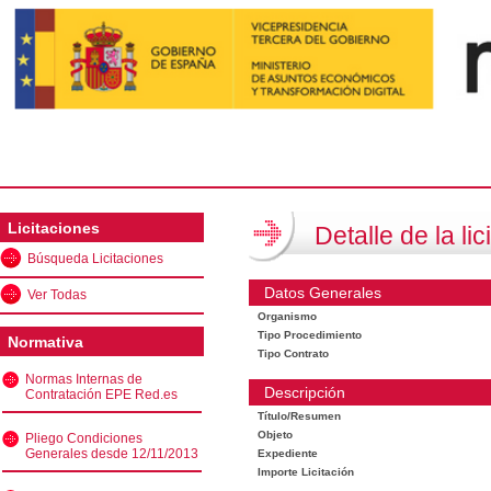
Licitaciones
Detalle de la lic
Búsqueda Licitaciones
Datos Generales
Ver Todas
Organismo
Tipo Procedimiento
Normativa
Tipo Contrato
Normas Internas de
Descripción
Contratación EPE Red.es
Título/Resumen
Objeto
Pliego Condiciones
Generales desde 12/11/2013
Expediente
Importe Licitación