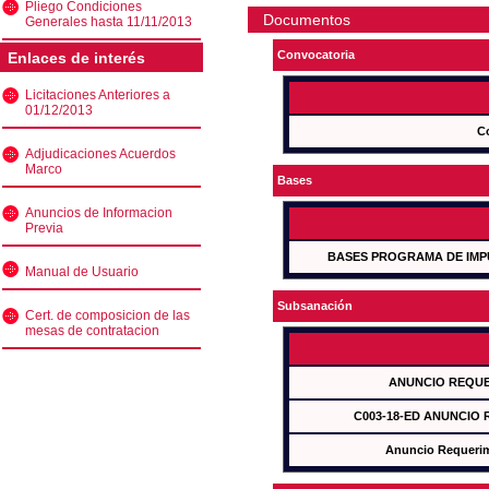
Pliego Condiciones
Documentos
Generales hasta 11/11/2013
Convocatoria
Enlaces de interés
Licitaciones Anteriores a
01/12/2013
C
Adjudicaciones Acuerdos
Marco
Bases
Anuncios de Informacion
Previa
BASES PROGRAMA DE IMP
Manual de Usuario
Subsanación
Cert. de composicion de las
mesas de contratacion
ANUNCIO REQUE
C003-18-ED ANUNCIO
Anuncio Requeri