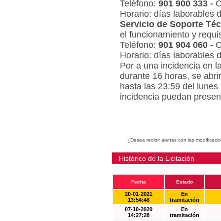
Teléfono:
901 900 333 -
C
Horario: días laborables 
Servicio de Soporte Téc
el funcionamiento y requi
Teléfono:
901 904 060 -
C
Horario: días laborables 
Por a una incidencia en l
durante 16 horas, se abri
hasta las 23:59 del lunes
incidencia puedan present
¿Desea recibir alertas con las modificaci
Histórico de la Licitación
Fecha
Estado
20-01-2021
En
13:54:48
tramitación
07-10-2020
En
14:27:28
tramitación