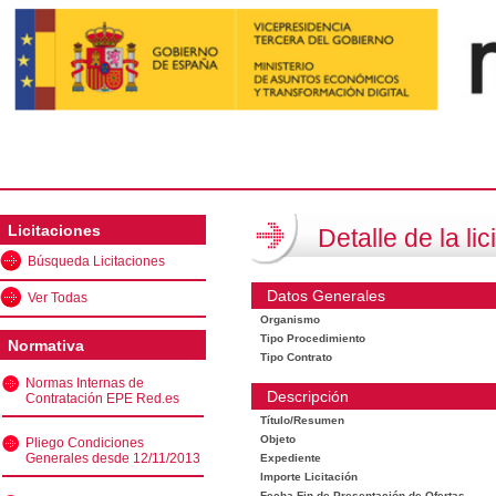
Licitaciones
Detalle de la lic
Búsqueda Licitaciones
Datos Generales
Ver Todas
Organismo
Tipo Procedimiento
Normativa
Tipo Contrato
Normas Internas de
Descripción
Contratación EPE Red.es
Título/Resumen
Objeto
Pliego Condiciones
Generales desde 12/11/2013
Expediente
Importe Licitación
Fecha Fin de Presentación de Ofertas