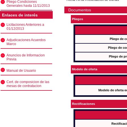
Pliego Condiciones
Generales hasta 11/11/2013
Documentos
Enlaces de interés
Pliegos
Licitaciones Anteriores a
01/12/2013
Pliego de c
Adjudicaciones Acuerdos
Marco
Pliego de co
Anuncios de Informacion
Pliego de pr
Previa
Modelo de oferta
Manual de Usuario
Cert. de composicion de las
mesas de contratacion
Modelo de oferta e
Rectificaciones
Rectificac