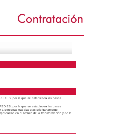
 RED.ES, por la que se establecen las bases
 RED.ES, por la que se establecen las bases
o a personas trabajadoras prioritariamente
petencias en el ámbito de la transformación y de la