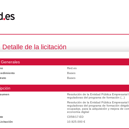
Detalle de la licitación
 Generales
mo
Red.es
cedimiento
Bases
trato
Bases
ipción
esumen
Resolución de la Entidad Pública Empresarial
reguladoras del programa de formación (...)
Resolución de la Entidad Pública Empresarial
reguladoras del programa de formación dirigid
ocupadas, para la adquisición y mejora de com
economía digital
te
C058/17-ED
icitación
10.925.000 €