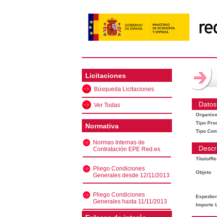
Licitaciones
Búsqueda Licitaciones
Datos
Ver Todas
Organis
Tipo Pro
Normativa
Tipo Con
Normas Internas de
Descr
Contratación EPE Red.es
Título/R
Pliego Condiciones
Objeto
Generales desde 12/11/2013
Pliego Condiciones
Expedien
Generales hasta 11/11/2013
Importe L