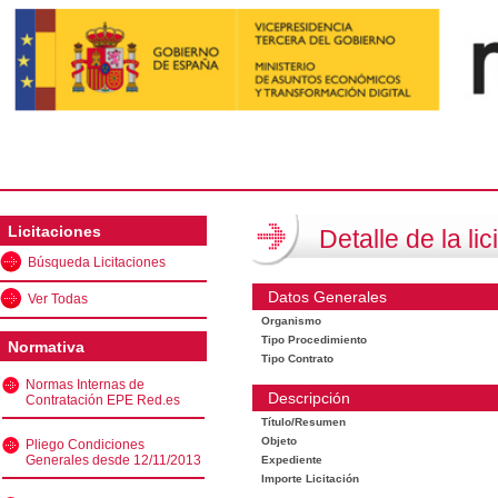
Licitaciones
Detalle de la lic
Búsqueda Licitaciones
Datos Generales
Ver Todas
Organismo
Tipo Procedimiento
Normativa
Tipo Contrato
Normas Internas de
Descripción
Contratación EPE Red.es
Título/Resumen
Objeto
Pliego Condiciones
Generales desde 12/11/2013
Expediente
Importe Licitación