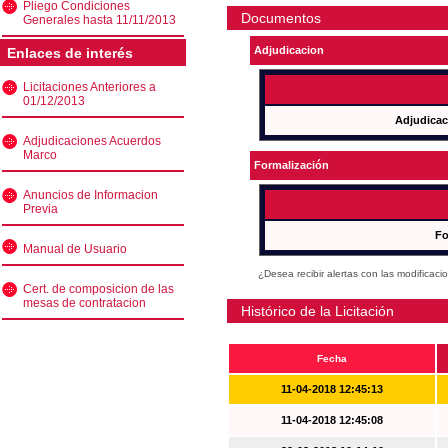
Pliego Condiciones
Documentos
Generales hasta 11/11/2013
Adjudicacion
Enlaces de interés
Licitaciones Anteriores a
01/12/2013
Adjudicac
Adjudicaciones Acuerdos
Marco
Formalización
Anuncios de Informacion
Previa
Fo
Manual de Usuario
¿Desea recibir alertas con las modificaci
Cert. de composicion de las
mesas de contratacion
Histórico de la Licitación
Fecha
11-04-2018 12:45:13
11-04-2018 12:45:08