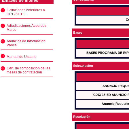
Enlaces de interés
Licitaciones Anteriores a
01/12/2013
C
Adjudicaciones Acuerdos
Marco
Bases
Anuncios de Informacion
Previa
BASES PROGRAMA DE IMP
Manual de Usuario
Subsanación
Cert. de composicion de las
mesas de contratacion
ANUNCIO REQUE
C003-18-ED ANUNCIO
Anuncio Requeri
Resolución