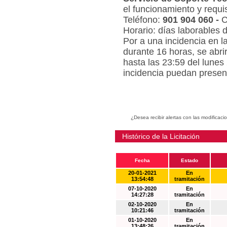
el funcionamiento y requi
Teléfono:
901 904 060 -
C
Horario: días laborables 
Por a una incidencia en l
durante 16 horas, se abri
hasta las 23:59 del lunes
incidencia puedan present
¿Desea recibir alertas con las modificaci
Histórico de la Licitación
Fecha
Estado
20-01-2021
En
13:54:48
tramitación
07-10-2020
En
14:27:28
tramitación
02-10-2020
En
10:21:46
tramitación
01-10-2020
En
13:48:26
tramitación